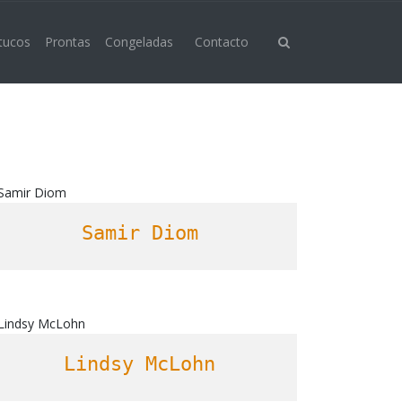
 tucos
Prontas
Congeladas
Contacto
Samir Diom
Lindsy McLohn