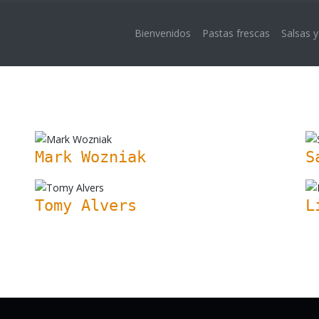
Bienvenidos
Pastas frescas
Salsas y
Mark Wozniak
S
Tomy Alvers
L