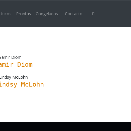
 tucos
Prontas
Congeladas
Contacto
amir Diom
indsy McLohn